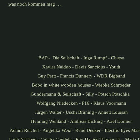
was noch kommen mag …
BAP - Die Seilschaft - Inga Rumpf - Clueso
Xavier Naidoo - Davis Sancious - Youth
Guy Pratt - Francis Dunnery - WDR Bigband
Bobo in white wooden houses - Wiebke Schroeder
Gundermann & Seilschaft - Silly - Potsch Potschka
Wolfgang Niedecken - P16 - Klaus Voormann
Jürgen Walter - Uschi Brüning - Annett Louisan
Henning Wehland - Andreas Bicking - Axel Donner
Achim Reichel - Angelika Weiz - Rene Decker - Electric Eyes Mas
Laith Al-Deen - Culcha Candela - Ray Davies Thomas D. - Marta 